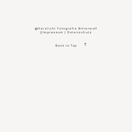
Kontakt
©Herzlicht Fotografie Bitterwolf
||
Impressum
|
Datenschutz
Back to Top