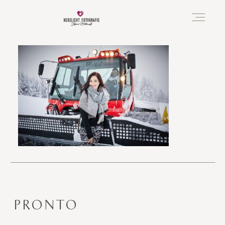
Vorfreude
Neugeboren
Familie
Hochzeit
PRONTO
Über mich