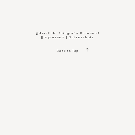
Kontakt
©Herzlicht Fotografie Bitterwolf
||
Impressum
|
Datenschutz
Back to Top