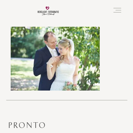
Vorfreude
Neugeboren
Familie
Hochzeit
PRONTO
Über mich