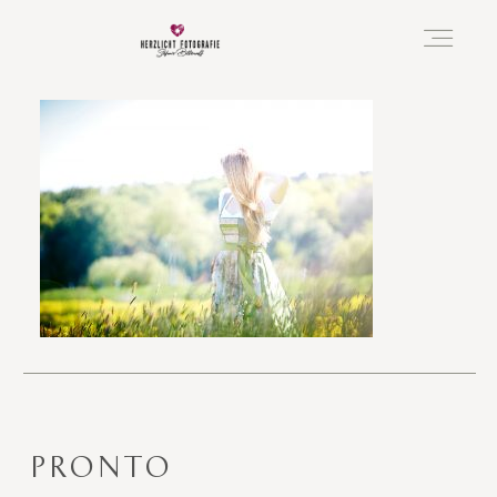
Vorfreude
Neugeboren
Familie
Hochzeit
PRONTO
Über mich