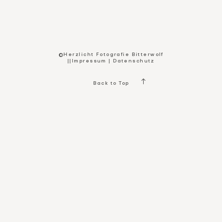
Kontakt
©Herzlicht Fotografie Bitterwolf
||
Impressum
|
Datenschutz
Back to Top