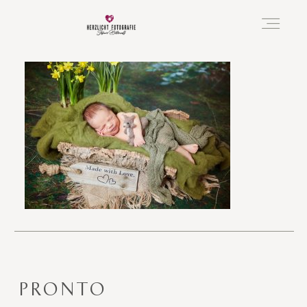
Vorfreude
Neugeboren
Familie
Hochzeit
PRONTO
Über mich