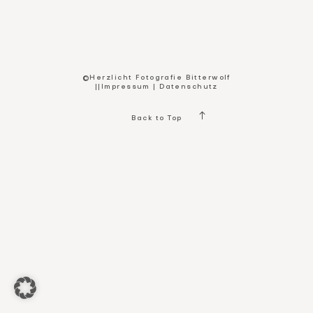
Kontakt
©Herzlicht Fotografie Bitterwolf
||
Impressum
|
Datenschutz
Back to Top