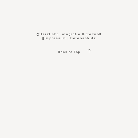
Kontakt
©Herzlicht Fotografie Bitterwolf
||
Impressum
|
Datenschutz
Back to Top