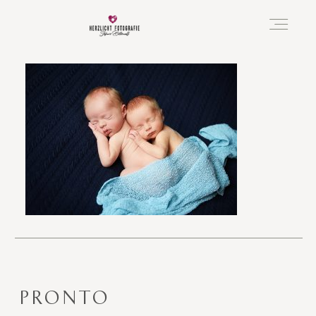
Vorfreude
Neugeboren
Familie
Hochzeit
PRONTO
Über mich