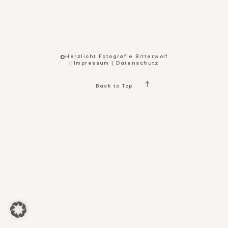
Kontakt
©Herzlicht Fotografie Bitterwolf
||
Impressum
|
Datenschutz
Back to Top