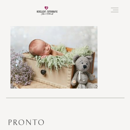
Vorfreude
Neugeboren
Familie
Hochzeit
PRONTO
Über mich