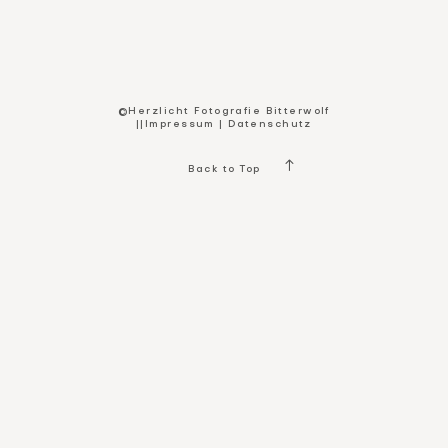
Kontakt
©Herzlicht Fotografie Bitterwolf
||
Impressum
|
Datenschutz
Back to Top