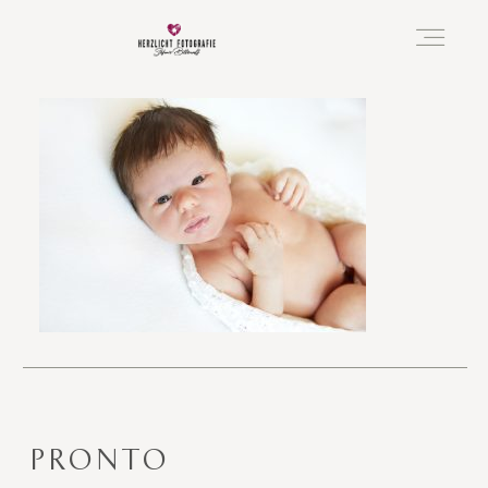
Vorfreude
Neugeboren
Familie
Hochzeit
PRONTO
Über mich