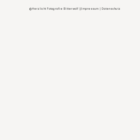
©Herzlicht Fotografie Bitterwolf ||
Impressum
|
Datenschutz