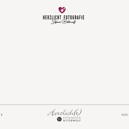
Vorfreude
Neugeboren
Familie
Hochzeit
Über mich
IE
HO