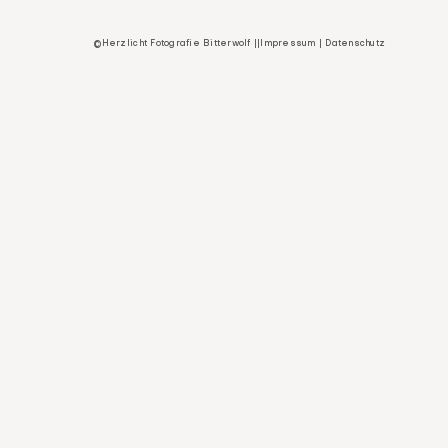
©Herzlicht Fotografie Bitterwolf ||
Impressum
|
Datenschutz