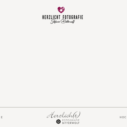
Vorfreude
Neugeboren
Familie
Hochzeit
Über mich
IE
HO