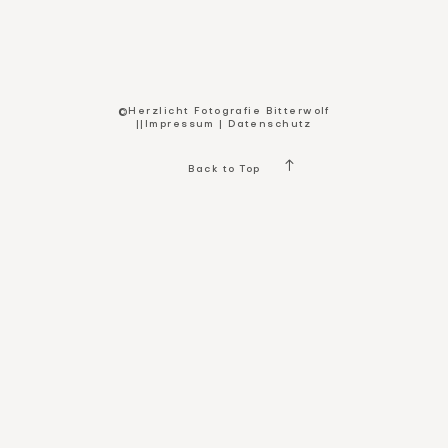
Kontakt
©Herzlicht Fotografie Bitterwolf
||
Impressum
|
Datenschutz
Back to Top