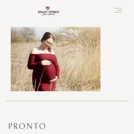
Vorfreude
Neugeboren
Familie
Hochzeit
PRONTO
Über mich