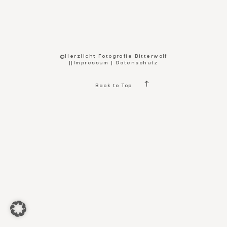
Kontakt
©Herzlicht Fotografie Bitterwolf
||
Impressum
|
Datenschutz
Back to Top