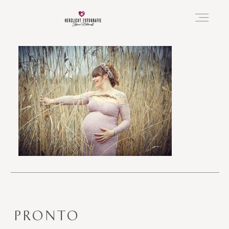
Vorfreude
Neugeboren
Familie
Hochzeit
PRONTO
Über mich