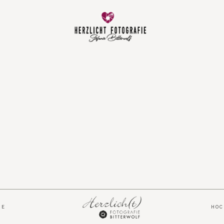
Vorfreude
Neugeboren
Familie
Hochzeit
Über mich
IE
HO