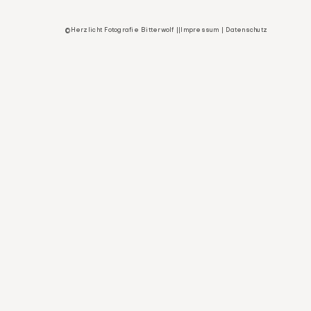
©Herzlicht Fotografie Bitterwolf ||
Impressum
|
Datenschutz