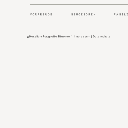
VORFREUDE
NEUGEBOREN
FAMIL
©Herzlicht Fotografie Bitterwolf ||
Impressum
|
Datenschutz