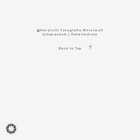
Kontakt
©Herzlicht Fotografie Bitterwolf
||
Impressum
|
Datenschutz
Back to Top