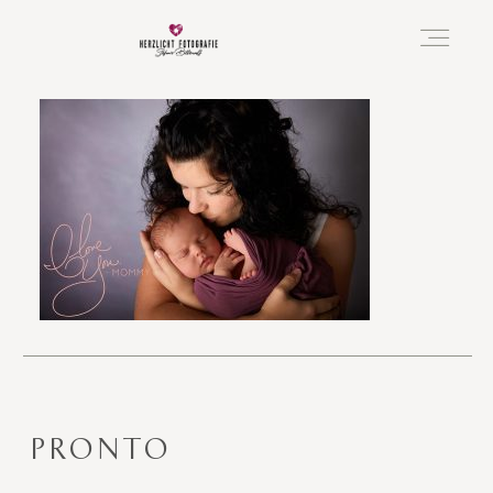
Vorfreude
Neugeboren
Familie
Hochzeit
PRONTO
Über mich