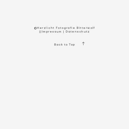
Kontakt
©Herzlicht Fotografie Bitterwolf
||
Impressum
|
Datenschutz
Back to Top