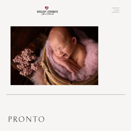
Vorfreude
Neugeboren
Familie
Hochzeit
PRONTO
Über mich