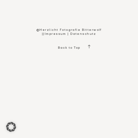
Kontakt
©Herzlicht Fotografie Bitterwolf
||
Impressum
|
Datenschutz
Back to Top