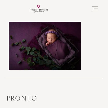
Vorfreude
Neugeboren
Familie
Hochzeit
PRONTO
Über mich