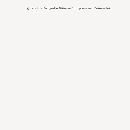
©Herzlicht Fotografie Bitterwolf ||
Impressum
|
Datenschutz