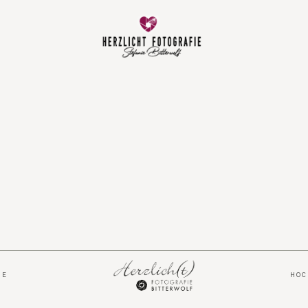
Vorfreude
Neugeboren
Familie
Hochzeit
Über mich
IE
HO