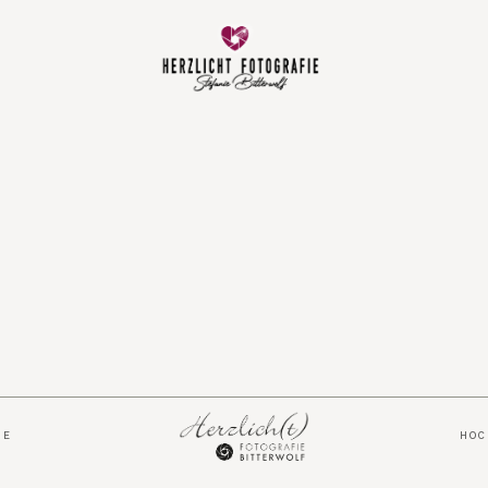
Vorfreude
Neugeboren
Familie
Hochzeit
Über mich
IE
HO