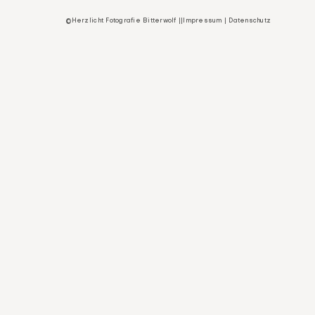
©Herzlicht Fotografie Bitterwolf ||
Impressum
|
Datenschutz