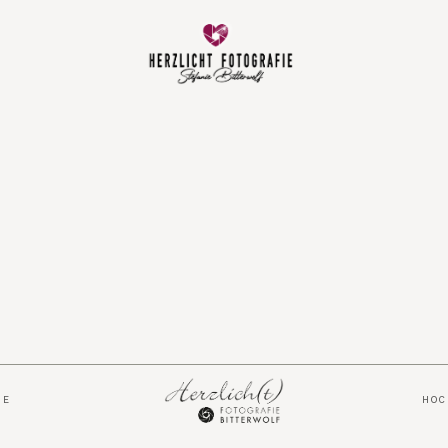
Vorfreude
Neugeboren
Familie
Hochzeit
Über mich
IE
HO