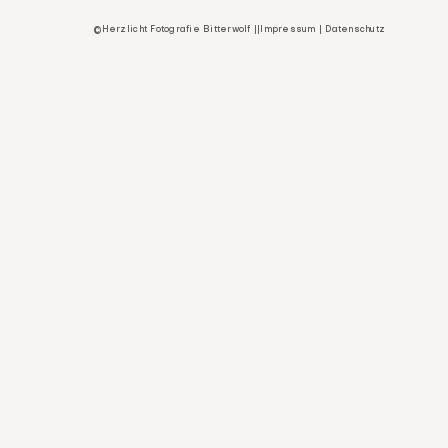
©Herzlicht Fotografie Bitterwolf ||
Impressum
|
Datenschutz