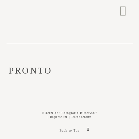
PRONTO
©Herzlicht Fotografie Bitterwolf
||
Impressum
|
Datenschutz
Back to Top