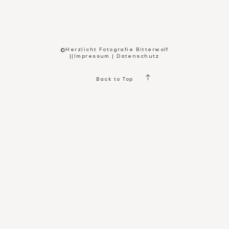
Kontakt
©Herzlicht Fotografie Bitterwolf
||
Impressum
|
Datenschutz
Back to Top