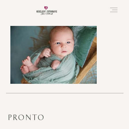
Vorfreude
Neugeboren
Familie
Hochzeit
PRONTO
Über mich