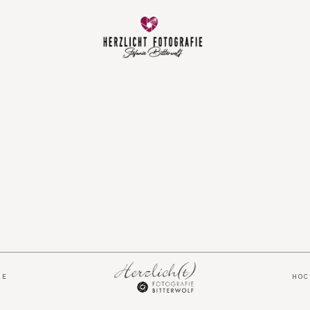
Vorfreude
Neugeboren
Familie
Hochzeit
Über mich
IE
HO