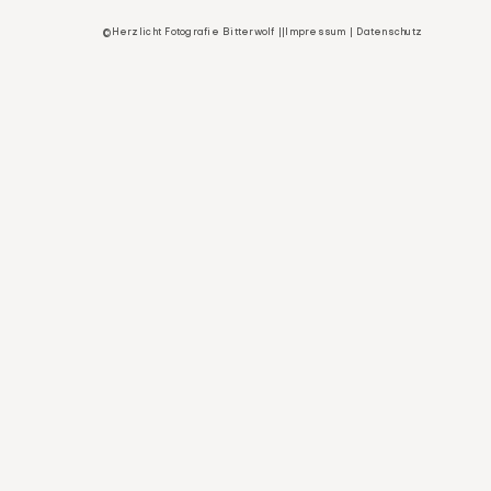
©Herzlicht Fotografie Bitterwolf ||
Impressum
|
Datenschutz