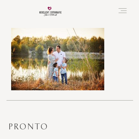
Vorfreude
Neugeboren
Familie
Hochzeit
PRONTO
Über mich