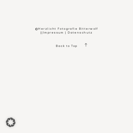
Kontakt
©Herzlicht Fotografie Bitterwolf
||
Impressum
|
Datenschutz
Back to Top