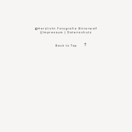
Kontakt
©Herzlicht Fotografie Bitterwolf
||
Impressum
|
Datenschutz
Back to Top