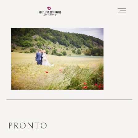
Vorfreude
Neugeboren
Familie
Hochzeit
PRONTO
Über mich